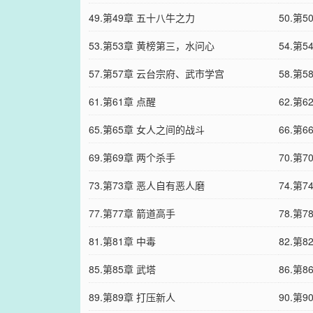
49.第49章 五十八牛之力
50.第
53.第53章 黄榜第三，水问心
54.第
57.第57章 云台宗府、武市学宫
58.第
61.第61章 点醒
62.第6
65.第65章 女人之间的战斗
66.第
69.第69章 两个杀手
70.第
73.第73章 恶人自有恶人磨
74.第
77.第77章 箭道高手
78.第
81.第81章 中毒
82.第
85.第85章 武塔
86.第
89.第89章 打压新人
90.第