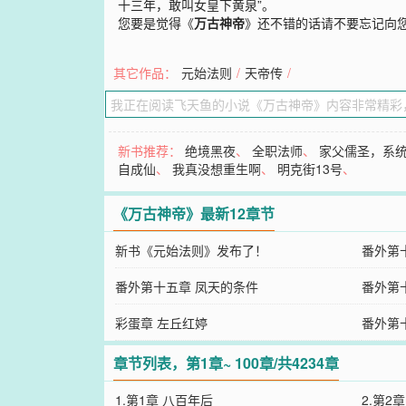
十三年，敢叫女皇下黄泉”。
您要是觉得《
万古神帝
》还不错的话请不要忘记向
其它作品：
元始法则
/
天帝传
/
新书推荐：
绝境黑夜
、
全职法师
、
家父儒圣，系
自成仙
、
我真没想重生啊
、
明克街13号
、
《万古神帝》最新12章节
新书《元始法则》发布了！
番外第
番外第十五章 凤天的条件
番外第
彩蛋章 左丘红婷
番外第
章节列表，第1章~ 100章/共4234章
1.第1章 八百年后
2.第2