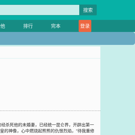
搜索
其他
排行
完本
登录
曾经杀死他的未婚妻，已经统一昆仑界，开辟出第一
皇的神像，心中燃烧起熊熊的仇恨烈焰，“待我重修