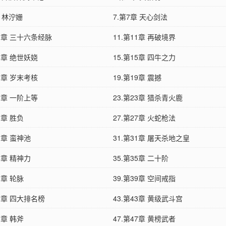
章 林泞姗
7.第7章 天心剑法
10章 三十六条经脉
11.第11章 再破境界
14章 绝世妖娆
15.第15章 四牛之力
18章 岁末考核
19.第19章 震撼
22章 一阶上等
23.第23章 猎杀青火鹿
6章 胜负
27.第27章 火蛇枪法
30章 蛮神池
31.第31章 屠天杀地之皇
34章 精神力
35.第35章 二十阶
8章 轮脉
39.第39章 空间戒指
42章 四大排名榜
43.第43章 黄级武斗宫
6章 韩斧
47.第47章 黄榜武者