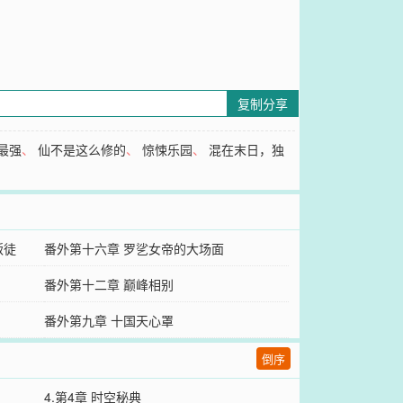
复制分享
最强
、
仙不是这么修的
、
惊悚乐园
、
混在末日，独
叛徒
番外第十六章 罗乷女帝的大场面
番外第十二章 巅峰相别
番外第九章 十国天心罩
倒序
4.第4章 时空秘典