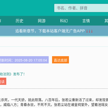
市
历史
网游
科幻
言情
追看新章节，下载本站客户端无广告APP
↓↓↓
新时间：2025-08-20 17:05:04
直达底部
始法则》发布了！
阅读
主杀死，一代天骄，就此陨落。八百年后，张若尘重新活了过来，却发现
下，威临八方；青春永驻，不死不灭。张若尘站在诸皇祠堂外，望着池瑶女