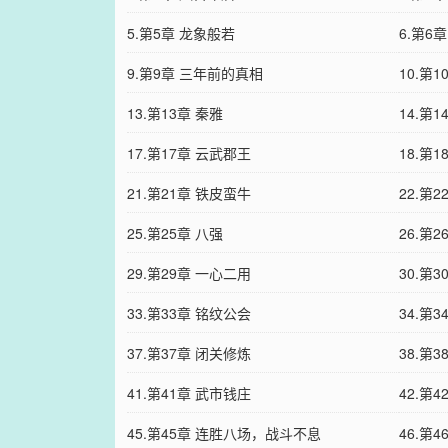
5.第5章 龙象般若
6.第6
9.第9章 三年前的真相
10.第
13.第13章 秦雅
14.第
17.第17章 云武郡王
18.第
21.第21章 铁皮蛮牛
22.第
25.第25章 八强
26.第2
29.第29章 一心二用
30.第
33.第33章 铭纹公会
34.第
37.第37章 闭关修炼
38.第3
41.第41章 武市钱庄
42.第
45.第45章 连胜八场，战斗不息
46.第4