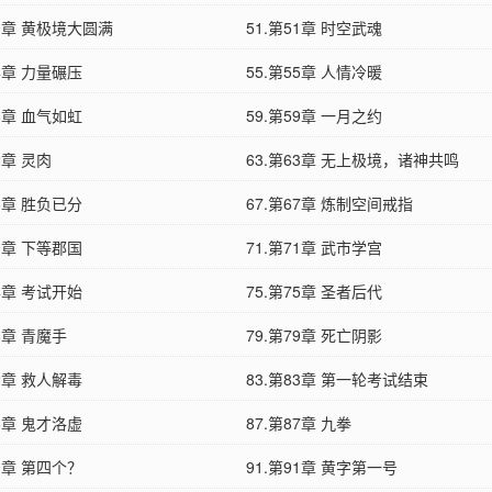
50章 黄极境大圆满
51.第51章 时空武魂
54章 力量碾压
55.第55章 人情冷暖
58章 血气如虹
59.第59章 一月之约
2章 灵肉
63.第63章 无上极境，诸神共鸣
66章 胜负已分
67.第67章 炼制空间戒指
70章 下等郡国
71.第71章 武市学宫
74章 考试开始
75.第75章 圣者后代
78章 青魔手
79.第79章 死亡阴影
82章 救人解毒
83.第83章 第一轮考试结束
86章 鬼才洛虚
87.第87章 九拳
90章 第四个？
91.第91章 黄字第一号