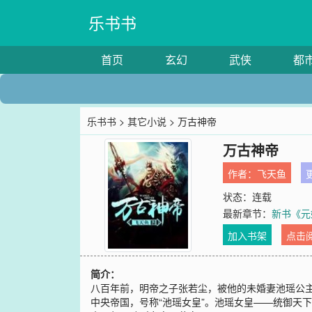
乐书书
首页
玄幻
武侠
都
乐书书
>
其它小说
> 万古神帝
万古神帝
作者：
飞天鱼
更
状态：连载
最新章节：
新书《元
加入书架
点击
简介：
八百年前，明帝之子张若尘，被他的未婚妻池瑶公
中央帝国，号称“池瑶女皇”。池瑶女皇——统御天