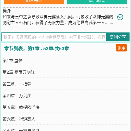
简介：
如来与玉帝之争导致众神元婴落入凡间。而吸收了众神元婴的
肥宅主人公石门，获得了无限力量，成为绝世高武第一人.......
您要是觉得《
绝世高武
》还不错的话请不要忘记向您QQ群和微博微信
里的朋友推荐哦！
复制分享
章节列表，第1章~ 53章/共53章
倒序
第1章 屋怪
第2章 暴雨万剑阵
第三章：一指弹
第四章：万剑庄
第五章：教授欧洋海
第六章：得道高人
第七章：元婴与灵能