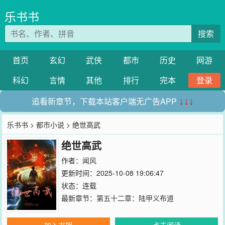
乐书书
搜索
首页
玄幻
武侠
都市
历史
网游
科幻
言情
其他
排行
完本
登录
追看新章节，下载本站客户端无广告APP
↓↓↓
乐书书
>
都市小说
> 绝世高武
绝世高武
作者：
闻风
更新时间：2025-10-08 19:06:47
状态：连载
最新章节：
第五十二章：陆甲义布道
加入书架
点击阅读