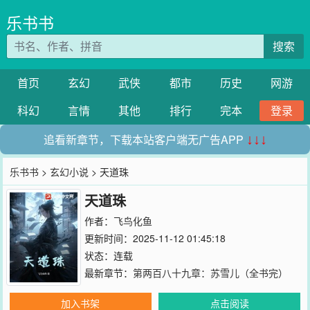
乐书书
搜索
首页
玄幻
武侠
都市
历史
网游
科幻
言情
其他
排行
完本
登录
追看新章节，下载本站客户端无广告APP
↓↓↓
乐书书
>
玄幻小说
> 天道珠
天道珠
作者：
飞鸟化鱼
更新时间：2025-11-12 01:45:18
状态：连载
最新章节：
第两百八十九章：苏雪儿（全书完）
加入书架
点击阅读