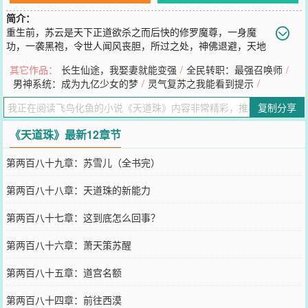
简介：
重生前，苏云是天下正道欲杀之而后快的修罗魔尊，一身魔
功，一袭黑袍，令世人闻风丧胆，所过之处，神佛退避，天地
变色。重生后，苏云是苏家天才弟子，却遭遇至亲背叛，修为被废，
其它作品：
长生仙途，我娶妻就能变强
/
全民转职：最强召唤师
/
血脉被夺，打入地牢，绝望等死。从冰冷昏暗的地牢中醒来，苏云直
男神系统：成为九亿少女的梦
/
灵气复苏之我能看到提示
/
接激活前世获得却一直没能激活的至宝，天道珠。天道灌顶，点石成
金！轰！修为灌顶，苏云修为暴涨，直接横跨六个大境界，聚金身，
复制分享
凝法相，直入巅峰。轰！武学灌顶，平平无奇的基础剑法，直接晋升
为斩天拔剑术，一剑出，天崩地裂，神魔皆陨。轰！灵药灌顶，一株
《天道珠》最新12章节
路边随手采摘的低级灵草，瞬间光华绽放，化为不死神药。轰！兵器
灌顶，普通精铁打造的凡兵，转瞬间道韵流转，化为极道帝兵。重活
第两百八十九章：苏雪儿（全书完）
一世，苏云自冰冷黑暗的地牢中走出，杀尽前世仇敌，斩灭诸天神
佛。
第两百八十八章：天道珠的新能力
您要是觉得《
天道珠
》还不错的话请不要忘记向您QQ群和微博微信里
的朋友推荐哦！
第两百八十七章：这到底怎么回事？
第两百八十六章：萧天策苏醒
第两百八十五章：道宫名额
第两百八十四章：前往西漠