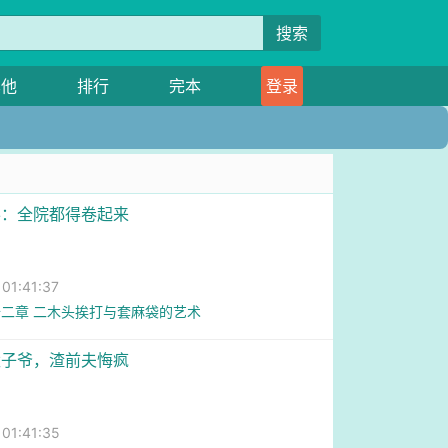
搜索
其他
排行
完本
登录
零：全院都得卷起来
1:41:37
二章 二木头挨打与套麻袋的艺术
太子爷，渣前夫悔疯
1:41:35