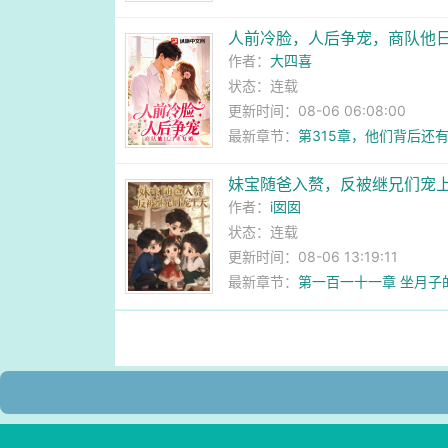
人前冷脸，人后争宠，商队他
作者：
大四喜
状态：连载
更新时间：08-06 06:08:00
最新章节：
第315章，他们背后还
妹宝随爸入赘，反被继兄们宠
作者：
i囡囡
状态：连载
更新时间：08-06 13:19:11
最新章节：
第一百一十一章 坐月子