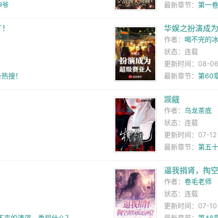
神爷
最新章节：
第一卷
了！
华娱之扮演成
作者：
喝不完的
状态：连载
更新时间：08-06 1
条热搜！
最新章节：
第60
觊觎
作者：
乌龙茶底
状态：连载
更新时间：07-12 1
最新章节：
第五十
逼我捐肾，掏
作者：
卷毛老师
状态：连载
更新时间：07-10 0
下来的渣滓，委屈什么？
最新章节：
第48