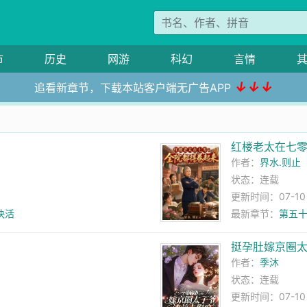
市
历史
网游
科幻
言情
↓↓↓
追看新章节，下载本站客户端无广告APP
红楼老太在七
作者：
界水.则止
状态：连载
更新时间：07-10 0
快活
最新章节：
第五十
？
挺孕肚嫁京圈
作者：
季沐
状态：连载
更新时间：07-10 0