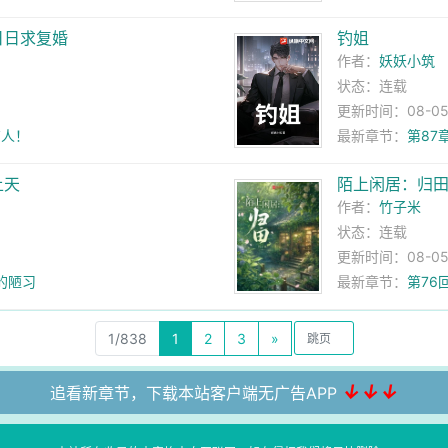
日日求复婚
钓姐
作者：
妖妖小筑
状态：连载
更新时间：08-05 2
有人！
最新章节：
第87
上天
陌上闲居：归
作者：
竹子米
状态：连载
更新时间：08-05 1
的陋习
最新章节：
第76
1/838
1
2
3
»
↓↓↓
追看新章节，下载本站客户端无广告APP