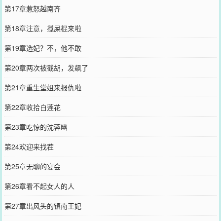
第17章惹怒越南齐
第18章注意，搅屎棍来啦
第19章选妃？不，他不敢
第20章两次被截胡，发飙了
第21章重生堂姐来报仇啦
第22章收拾白莲花
第23章吃惊的沈蓉幽
第24欢迎来找茬
第25章无聊的宴会
第26章看不起女人的人
第27章出风头的镇南王妃