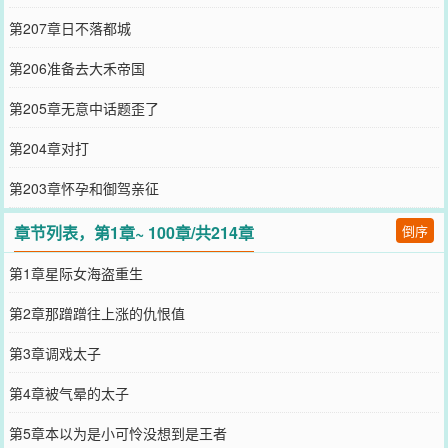
第207章日不落都城
第206准备去大禾帝国
第205章无意中话题歪了
第204章对打
第203章怀孕和御驾亲征
章节列表，第1章~ 100章/共214章
倒序
第1章星际女海盗重生
第2章那蹭蹭往上涨的仇恨值
第3章调戏太子
第4章被气晕的太子
第5章本以为是小可怜没想到是王者