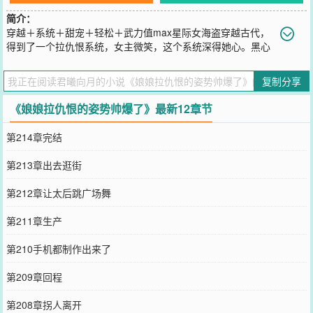
简介：
穿越＋系统＋甜宠＋轻松＋武力值max星际女海盗穿越古代，
得到了一个拉仇恨系统，女主微笑，这个系统深得她心。黑心
丫鬟勾结贱人未婚夫对她下毒手，将仇恨拉满再废了男人让他们狗咬
狗。碰到冷漠美男太子，系统：宿主，这个男人身上香香的，掐指一
复制分享
算，他就是我们的金主爸爸，一定要伺候好。......>女主点头，的确得
好好伺候。移情别恋的表妹来找茬，当着他的面狠狠羞辱她，然后霸
《娘娘拉仇恨的姿势帅爆了》最新12章节
道宣布他，是她的。皇后瞧不起她，没事，她看上哪个她打哪个，直
到所有女人不敢围在太子身边为止。重生堂姐暗搓搓搞事，让她比上
第214章完结
辈子还惨。太子：我除了是工具人以外就没其他作用啦？娘娘：怎么
会，你还能做花瓶摆着看。太子：今天他要振夫纲。娘娘抬起他的下
第213章出去逛街
巴：人家等你哦！【展开】【收起】
您要是觉得《
娘娘拉仇恨的姿势帅爆了
》还不错的话请不要忘记向您
第212章让太后跳广场舞
QQ群和微博微信里的朋友推荐哦！
第211章生产
第210手机都制作出来了
第209章回程
第208章拐人离开