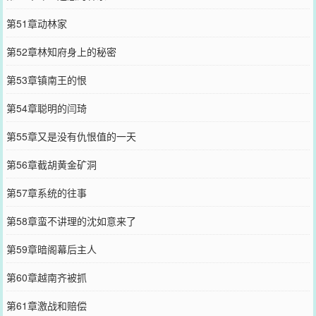
第51章动林家
第52章林知府身上的秘密
第53章镇南王的恨
第54章聪明的闫琦
第55章又是没有仇恨值的一天
第56章截胡黄金矿洞
第57章系统的往事
第58章蛮不讲理的沈如意来了
第59章暗阁幕后主人
第60章越南齐被抓
第61章激战和赔偿