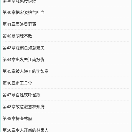
第39章沈奥奇惨败
第40章把宋姿娘气吐血
第41章表演奥奇冤
第42章阴魂不散
第43章沈霸总如意宠夫
第44章出发去江南报仇
第45章被人嫌弃的沈如意
第46章审王县令
第47章百姓欢呼雀跃
第48章故意激怒林知府
第49章探查林府
第50章令人迷惑的林家人