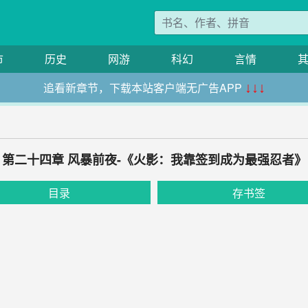
市
历史
网游
科幻
言情
追看新章节，下载本站客户端无广告APP
↓↓↓
第二十四章 风暴前夜-《火影：我靠签到成为最强忍者》
目录
存书签