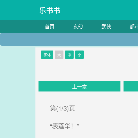
乐书书
首页
玄幻
武侠
都
字体
大
中
小
上一章
第(1/3)页
“表莲华！”