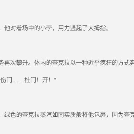
，他对着场中的小李，用力竖起了大拇指。
再次攀升。体内的查克拉以一种近乎疯狂的方式
伤门……杜门！开！”
绿色的查克拉蒸汽如同实质般将他包裹，因为查克