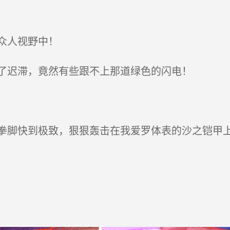
众人视野中！
了迟滞，竟然有些跟不上那道绿色的闪电！
脚快到极致，狠狠轰击在我爱罗体表的沙之铠甲
！