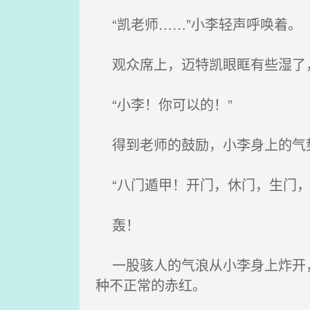
“凯老师……”小李轻声呼唤着。
观众席上，迈特凯眼眶有些湿了
“小李！你可以的！”
得到老师的鼓励，小李身上的气势
“八门遁甲！开门，休门，生门，
轰！
一股骇人的气浪从小李身上炸开，
种不正常的赤红。