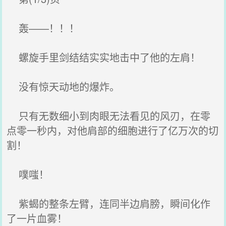
轰——！！！
螺旋手里剑结结实实地击中了他的左肩！
没有惊天动地的爆炸。
只有无数细小到肉眼无法看见的风刃，在零
点零一秒内，对他肩部的细胞进行了亿万次的切
割！
噗嗤！
紫蝎的整条左臂，连同半边肩膀，瞬间化作
了一片血雾！