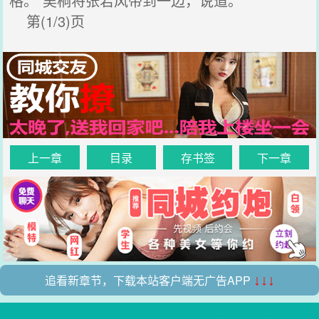
格。”吴桐将张若风带到一边，说道。
第(1/3)页
上一章
目录
存书签
下一章
追看新章节，下载本站客户端无广告APP
↓↓↓