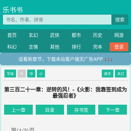
乐书书
搜索
首页
玄幻
武侠
都市
历史
网游
科幻
言情
其他
排行
完本
登录
追看新章节，下载本站客户端无广告APP
↓↓↓
字体
大
中
小
换手
关灯
第三百二十一章：逆转的风！-《火影：我靠签到成为
最强忍者》
上一章
目录
存书签
下一章
第(1/3)页