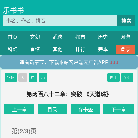
乐书书
搜索
首页
玄幻
武侠
都市
历史
网游
科幻
言情
其他
排行
完本
登录
追看新章节，下载本站客户端无广告APP
↓↓↓
字体
大
中
小
换手
关灯
第两百八十二章：突破-《天道珠》
上一章
目录
存书签
下一章
第(2/3)页